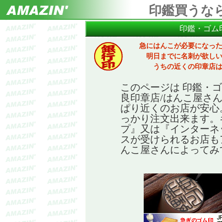
印鑑買うな
印鑑・ゴム
急にはんこが必要になっ
明日までに名刺が欲し
うちの近くの印章店
このページは 印鑑・
良印章店/はんこ屋さ
ぱり近くのお店が安心
っかり注文出来ます。
プ』又は『インターネ
スが受けられるお店も
んこ屋さんによってみ